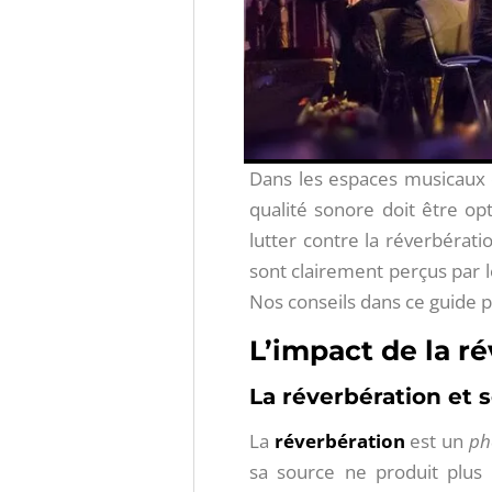
Dans les espaces musicaux c
qualité sonore doit être op
lutter contre la réverbérat
sont clairement perçus par 
Nos conseils dans ce guide 
L’impact de la r
La réverbération et 
La
réverbération
est un
ph
sa source ne produit plus 