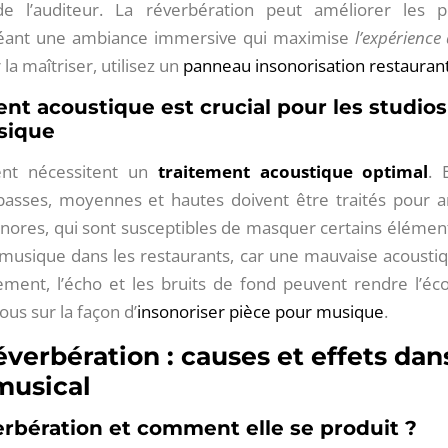
de l’auditeur. La réverbération peut améliorer les
créant une ambiance immersive qui maximise
l’expérience
la maîtriser, utilisez un
panneau insonorisation restauran
nt acoustique est crucial pour les studios
sique
ent nécessitent un
traitement acoustique optimal
. 
basses, moyennes et hautes doivent être traités pour am
nores, qui sont susceptibles de masquer certains élément
 musique​ dans les restaurants, car une mauvaise acoustiq
ivement, l’écho et les bruits de fond peuvent rendre l’é
us sur la façon d’
insonoriser pièce pour musique
.
verbération : causes et effets dan
musical
erbération et comment elle se produit ?