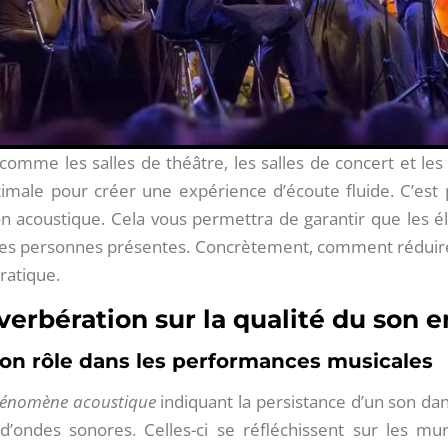
omme les salles de théâtre, les salles de concert et les 
timale pour créer une expérience d’écoute fluide. C’est p
ion acoustique. Cela vous permettra de garantir que les
les personnes présentes. Concrètement, comment réduire
pratique.
éverbération sur la qualité du son
son rôle dans les performances musicales
énomène acoustique
indiquant la persistance d’un son da
d’ondes sonores. Celles-ci se réfléchissent sur les mur