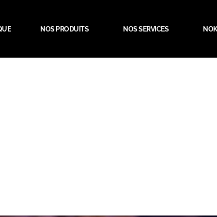
QUE
NOS PRODUITS
NOS SERVICES
NOK
éduire la réverbér
 qualité acoustiqu
musicaux