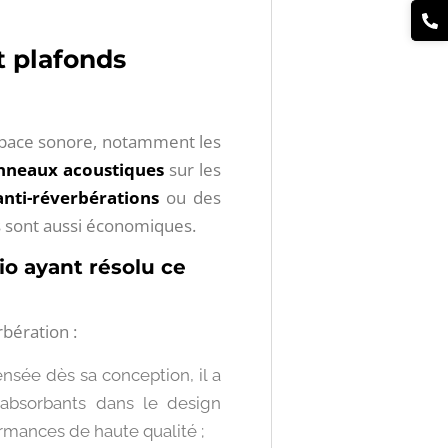
t plafonds
 espace sonore, notamment les
nneaux acoustiques
sur les
anti-réverbérations
ou des
ns sont aussi économiques.
io ayant résolu ce
rbération :
nsée dès sa conception, il a
 absorbants dans le design
ormances de haute qualité ;