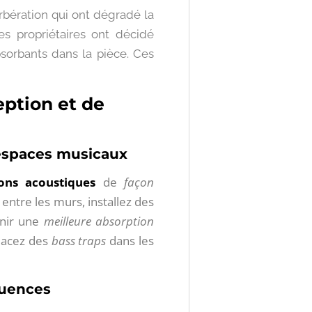
bération qui ont dégradé la
es propriétaires ont décidé
bsorbants dans la pièce. Ces
eption et de
 espaces musicaux
ions acoustiques
de
façon
entre les murs, installez des
enir une
meilleure absorption
placez des
bass traps
dans les
quences