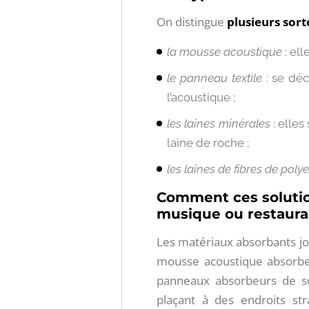
On distingue
plusieurs sor
la mousse acoustique
: ell
le panneau textile
: se déc
l’acoustique ;
les laines minérales
: elles
laine de roche ;
les laines de fibres de polye
Comment ces solution
musique ou restaur
Les matériaux absorbants jou
mousse acoustique absorbe
panneaux absorbeurs de so
plaçant à des endroits st