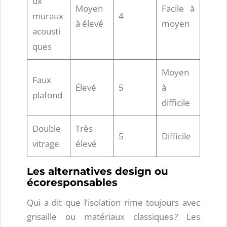
ux
Moyen
Facile à
muraux
4
à élevé
moyen
acousti
ques
Moyen
Faux
Élevé
5
à
plafond
difficile
Double
Très
5
Difficile
vitrage
élevé
Les alternatives design ou
écoresponsables
Qui a dit que l’isolation rime toujours avec
grisaille ou matériaux classiques ? Les