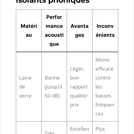
isolants phoniques
Perfor
Matéri
mance
Avanta
Inconv
au
acousti
ges
énients
que
Moins
Léger,
efficace
Laine
Bonne
bon
contre
de
(jusqu’à
rapport
les
verre
50 dB)
qualité/
basses
prix
fréquen
ces
Excellen
Plus
Très