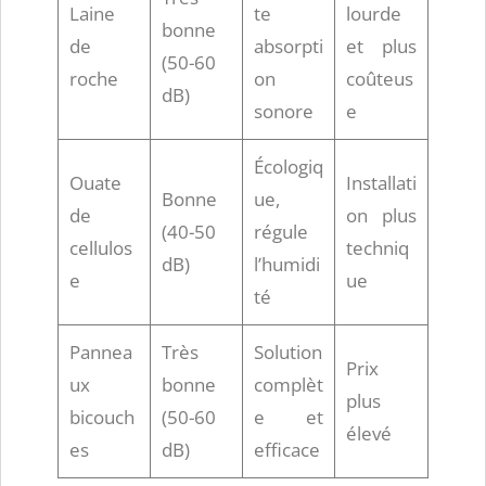
Laine
te
lourde
bonne
de
absorpti
et plus
(50-60
roche
on
coûteus
dB)
sonore
e
Écologiq
Ouate
Installati
Bonne
ue,
de
on plus
(40-50
régule
cellulos
techniq
dB)
l’humidi
e
ue
té
Pannea
Très
Solution
Prix
ux
bonne
complèt
plus
bicouch
(50-60
e et
élevé
es
dB)
efficace