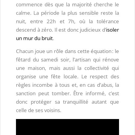
commence dès que la majorité cherche le
calme. La période la plus sensible reste la
nuit, entre 22h et 7h, où la tolérance
descend à zéro. Il est donc judicieux d’
isoler
un mur du bruit
.
Chacun joue un rôle dans cette équation : le
fêtard du samedi soir, l’artisan qui rénove
une maison, mais aussi la collectivité qui
organise une fête locale. Le respect des
règles incombe à tous et, en cas d’abus, la
sanction peut tomber. Être informé, c’est
donc protéger sa tranquillité autant que
celle de ses voisins.